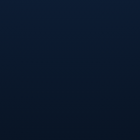
20米，25.5米的遠射成功率僅有不到5%。索菲亞能在這樣的壓力情
得到了專業人士的高度評價**。