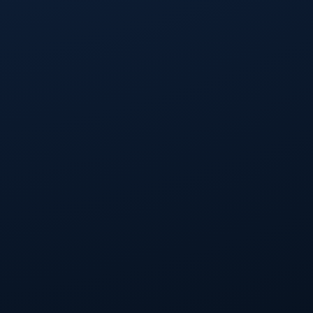
境中完成運動生涯中最具標誌性的一腳，真正展現了她在臨