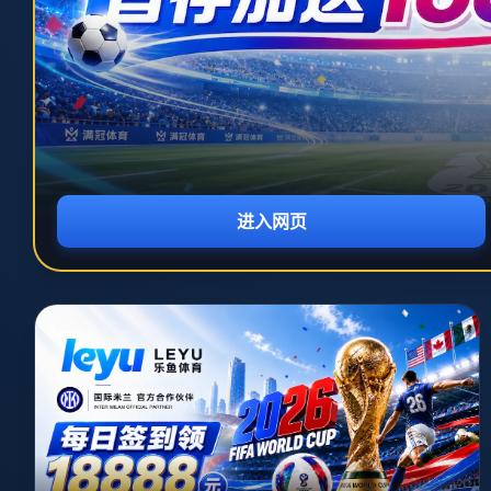
離球門
### 離球門25.5米淩空抽射破門！索菲亞·布勞恩創女
隨著女足運動的全球影響力不斷提升，每一個驚人的動作都
打破了女足比賽中的距離進球紀錄。這一壯舉讓人們不
---
### **索菲亞·布勞恩：在壓力中脫穎而出的關鍵球員**
索菲亞·布勞恩（Sofía Braun）在此次比賽中
恩以迅雷不及掩耳之勢發動攻門。她身處球場中路，距離球