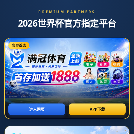
MENU
官方：莊健發留洋加盟西班牙萊萬特五
人制足球俱樂部.
发布时间：2026-01-17T12:31:22+08:00 内容来源：kaiyun
体育
**前言：** 随着足球在全球范围内的受欢迎度不断上升，越来越多的
亚洲球员选择走出国门，加入不同国家的足球俱乐部，实现自己的
梦想。其中，五人制足球作为一项独具特色的运动形式，吸引了许
多年轻才俊的目光。近日，**中國五人制足球希望之星莊健發成功加
盟西班牙萊萬特五人制足球俱樂部**的消息引发了广泛关注。这不仅
是他个人职业生涯的一大步，也是**中国足球留洋**进程的重要里程
碑。