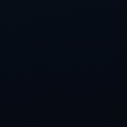
传统豪强如曼城和利物浦的关键比赛中，纽卡斯尔不仅没
下。**这种期待不仅来源于对过去辉煌时光的怀念，更源
上的竞争激烈。相信在下个赛季，**这支力争上游的球