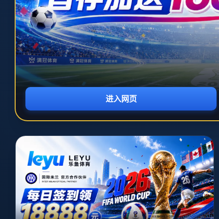
英超第37輪紐卡斯爾聯0-0
在英超第37轮的比赛中，纽卡斯尔联队与莱斯特城互交
定了英超前四名的位置，还确保了他们能够在时隔20年之
在比赛中，尽管未能取得进球，纽卡斯尔联却表现出了极
一方。尤其值得一提的是，这场比赛中纽卡三次射门击