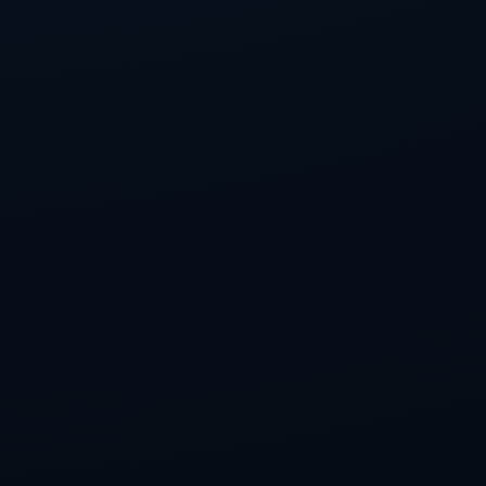
皇马名宿那样，被授予明确的俱乐部象征身份。相比之
的情绪。