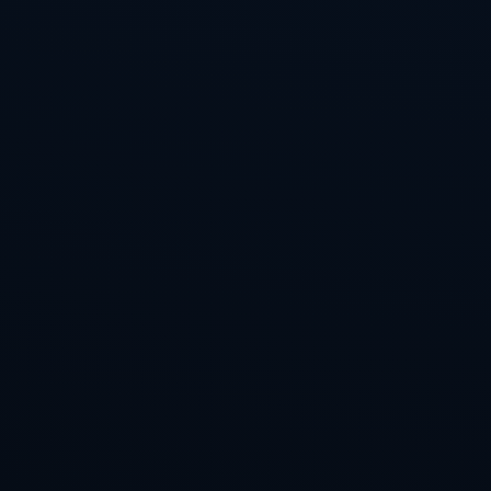
皇马对于退役球星的归属感建设和仪式感一向强调，例
下，巴萨在梅西离开后表现出的“随时为梅西敞开大门”
---