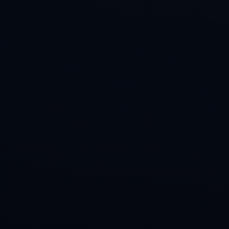
上一篇：前無古人後無來者！C羅突破生涯第500聯賽入
下一篇： 精煉選擇中的光輝 湖勇聖誕大戰裁判報告揭示
网站首页
公司简介
产品中心
新