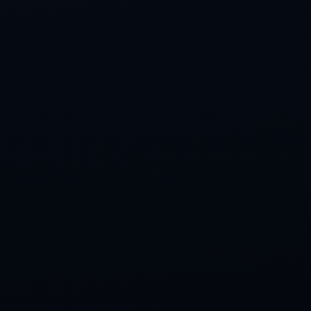
返回
关注我们
区航空新城
ts.com