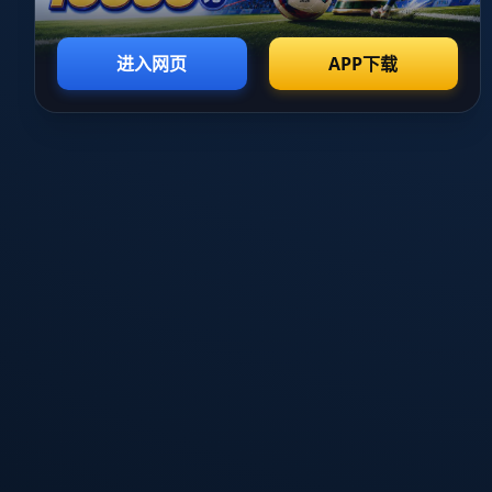
当时，许多人猜测C罗离开的原因是与俱乐部高层的矛
够体现他为球队做出的巨大贡献。这或许是埋下C罗对皇马
---
### **不满的导火索：两大可能性浮出水面**
媒体的爆料通常不会空穴来风，此次“C罗被曝对皇马不
#### **1. 未能为世界杯支持站台**
2022年卡塔尔世界杯期间，C罗的表现和外界的争议频
至认为皇马并没有对这位昔日巨星表现出足够的尊重。
#### **2. 退役后归属感缺失**