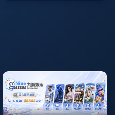
与这家俱乐部有着不可分割的联系。然而，当这位葡萄牙球
冠军**，进一步巩固了“银河战舰”在欧洲足坛的统治地