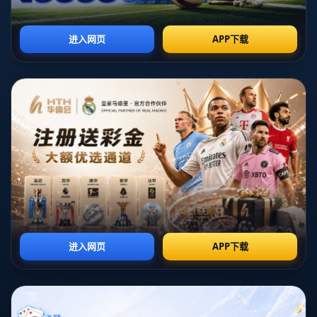
进攻机会。此策略在主场环境下尤其有效，高涨的主场气氛能够为
球员提供额外的动力。相反，热刺方面，从历史来看，他们在应对
这种高压战术时往往显得无力，防守上存在较大漏洞。
### 球员状态至关重要
利物浦当前阵中的几名关键球员状态火热，这也是他们有望轻取热
刺的关键因素之一。**穆罕默德·萨拉赫**在本赛季英超联赛中已经展
现出了极高的进攻效率。而随着新援的融入，利物浦的中场厚度也
得到了提升，为全队提供了更稳固的防守和多样化的进攻选择。而
反观热刺，他们的防线近期表现不尽如人意，这为利物浦进攻端的
表现提供了可乘之机。
### 案例分析：利物浦对曼联