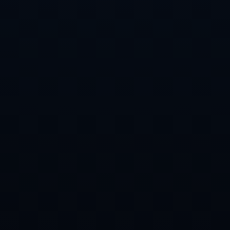
上一篇：[综合]巴赫到访中央广播电视总台.
下一篇： 戴森·丹尼爾斯：雖不喜歡季前賽 但我已整裝待發迎接新
賽季.
返回
网站首页
公司简介
产品中心
新闻中心
联系我们