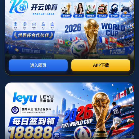
首先，分析历史数据可以帮助我们推测比赛走向。利物浦在主场安
菲尔德的表现一直以来如同定海神针般稳定。在过去的五次对阵热
刺的比赛中，利物浦有四场至少赢了2球。这种优势不仅体现在进球
数上，也深刻影响了球员的心理状态，使得他们在每次交锋时更具
自信。
### 战术布局与执行
尤尔根·克洛普的球队以他的**高压战术**和快速反击闻名。这种战术
通过对对手的高位逼抢，使对方球员失去冷静，从而创造出良好的