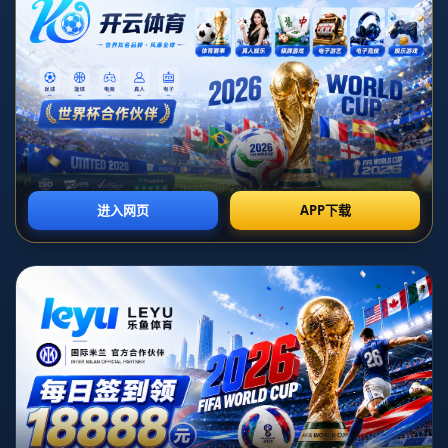
**战术革新与灵活应对**
在竞技体育中，高效的战术布置对于每场比赛的成败都至关重要。
而孔帕尼的成功关键之一，就在于他对战术的灵活运用和不断革
新。他并不拘泥于传统的4-4-2阵型，而是根据对手特点和当前球队
的状态，对阵型进行微调。这种**灵活应对**的策略，不仅能够让球
队在比赛中游刃有余，也使得对手难以预测，从而占得先机。
**年轻人才的挖掘与培养**