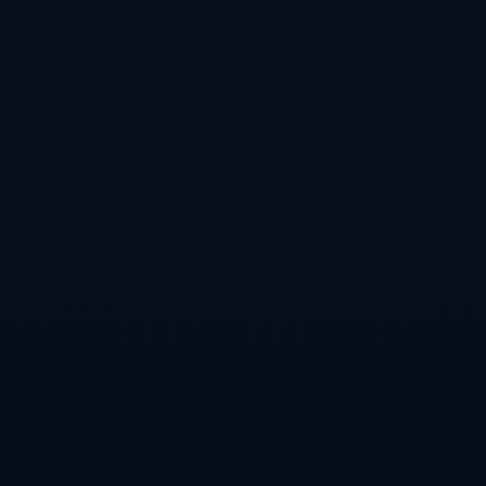
**孔帕尼的个人领袖魅力**
除了战术上的成功，孔帕尼在伯恩利的领袖角色也不容忽视。他以
身作则的职业精神和积极向上的态度感染着团队每一个成员。*团队
合作*是孔帕尼一直强调的核心理念，他鼓励球员互相支持、积极互
动，这种内在的凝聚力反过来也促进了球队在场上的默契合作。
**案例分析：伯恩利对阵强队的表现**