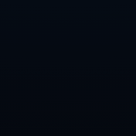
足球界树立了标杆。
上一篇：麥凱恩：馬克西控球時我已做好準備 空位等候他傳球.
下一篇： 馬奎爾：希望周日到來時，曼徹斯特將屬於紅色.
返回
网站首页
公司简介
产品中心
新闻中心
联系我们