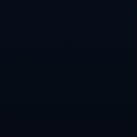
今年，在与多个英超强队的交锋中，孔帕尼的伯恩利展现出不俗的
竞争力。这些场次中，以对阵曼联的比赛尤为经典。在这场比赛
中，孔帕尼通过对对手锋线的精准压制和快速反击策略，快速瓦解
了对方的攻势，最终伯恩利以2:0完胜，给球迷留下了深刻印象。这
场胜利不仅提升了球队士气，也正是审批他获得**月最佳教练**的重
要因素。
由此可见，孔帕尼的成功绝非偶然，是他对战术、人才、数据以及
团队管理的综合运用的结果。这样的主教练无疑为伯恩利乃至整个