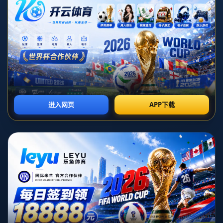
自1955年成立以来，欧洲冠军联赛便吸引了众多欧洲顶级俱乐部参
与，每一年都在续写新的历史篇章。从皇家马德里的“五连冠”到利物
浦的惊天逆转，再到巴塞罗那的华丽战术，欧冠的舞台上演绎了一
出出惊心动魄的足球剧目。随着赛制的不断调整和现代足球技战术
的发展，欧冠的竞争愈发激烈，每一届冠军的诞生都凝聚着无数的
汗水与坚持。
**查找你出生年的欧冠冠军**
要找到你出生那年的欧冠冠军，如今已是轻而易举的事情。只需上
网搜索“你出生年份+欧冠冠军”，便能在几秒钟内得到答案。例如，
出生于*1999年*的人应该会对**曼联**这个名字耳熟能详。那一年，
曼联凭借“弗格森时间”的绝杀戏码，完成了史诗般的“三冠王”壮举。
而1960年出生的朋友，则与享有“银河战舰”美誉的皇家马德里分享
荣耀，他们以7:3大胜法兰克福，成就了无可复制的五连冠奇迹。
**伟大的逆袭与不可思议的冠军**
在欧冠历史长河中，一些独特的冠军历程至今让人津津乐道。*2005
年*的**利物浦**便是其中之一，他们在上半场0:3落后的情况下，于
下半场迅速扳平比分，最终在点球大战中战胜AC米兰，完成了举世
瞩目的“伊斯坦布尔奇迹”。这样的逆袭不仅激励了一代球员，也成为
足球历史上的经典佳话。