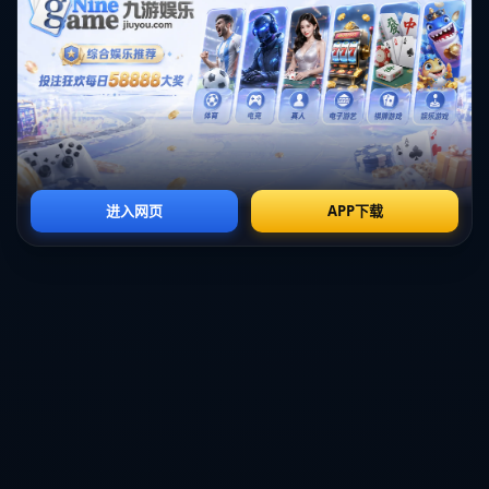
制了中场节奏，但缺乏临门一脚的锐利依然是他们的短板。
不得不提的是，**欧战席位的竞争**对于这些球队来说不仅仅是一场
荣誉之争，更是关乎下赛季俱乐部收入的重要命脉。因此，这些强
队之间的每一场较量都犹如“刀尖上的舞蹈”，不容一丝闪失。
### 数据解读：场均进球现德甲风采
本轮比赛的另一个亮点在于德甲始终如一的进球盛宴特点。根据官
方统计，**21-22赛季德甲联赛第32轮场均进球数量达到了3.1球**，
充分展示了德甲作为进攻性联赛的魅力。从拜仁的犀利反击到多特
的速度推进，再到莱比锡的战术渗透，不同的进攻风格尽显无遗。
同时，个别球员的表现也值得单独被提及。比如**哈兰德**与恩昆
库，他们在本轮比赛中的精彩发挥不仅仅帮助了球队更上一层楼，
也进一步巩固了自己在德甲顶级球星中的地位。
### 总结
无论是争冠豪门之间的死磕，还是保级区球队的殊死斗争，**21-22
赛季德甲联赛第32轮比赛**都为球迷们奉献了一场难忘的足球盛宴。
本轮无疑再次证明了德甲的极高观赏性，而接下来的比赛则更是充
满悬念。谁将最终捧杯？谁又不得不遗憾降级？让我们拭目以待！