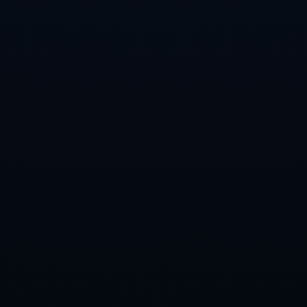
生涯的长跑中，正迎接着一个又一个辉煌的时刻。
上一篇：五大联赛仅次于曼城！马竞2023年联赛取胜25场.
下一篇： 羅馬諾：曼城推進菲利普斯未來計劃！沙特明夏再次把目
光投向德布勞內！.
返回
网站首页
公司简介
产品中心
新闻中心