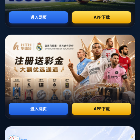
**突破重围的赛季表现**
本赛季，郑钦文的表现可谓令人瞩目。在此前的几项赛事中，她凭
借出色的全场移动能力和稳定的心理素质，已多次打入决赛。在东
京站比赛中，面对强大的对手，郑钦文再一次展示了她丰富的比赛
经验和临危不乱的竞赛心态。*她的力量型击球与敏捷的旋转变化结
合，使得对手难以招架，最终在决赛中脱颖而出，屹立于最高领奖
台。*