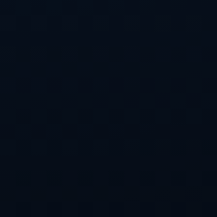
大联赛中脱颖而出，仅次于曼城。这一辉煌成绩将成为他们