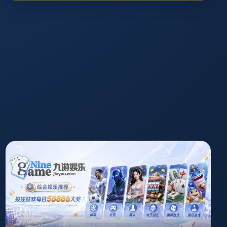
.
甲赛场上**最耀眼的明星之一**。这个成绩不仅让粉丝
蒙尼来说，这绝对是他带队以来最好的赛季之一。值得一