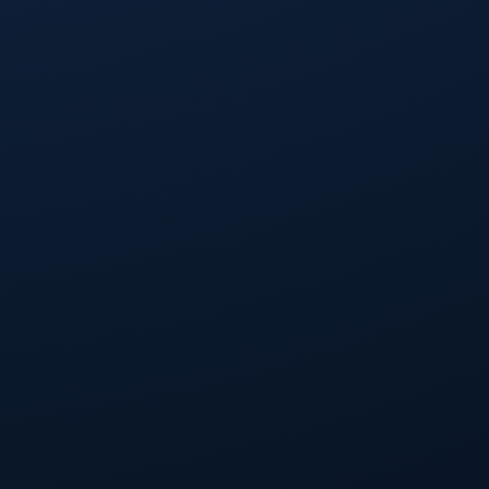
守又有了质的飞跃，成为西甲联赛失球最少的球队之一。得
进攻战术的多元化为他们连续取得比赛胜利提供了坚实的