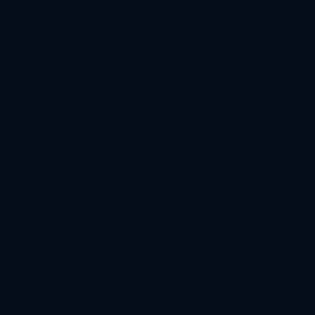
的标杆。**通过科学的战术安排和球员的全力拼搏，他们在强者如林的五
们在未来比赛中的表现。