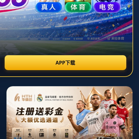
巴黎站｜張家朗負意大利老對手無緣獎牌 16
发布时间：2026-01-17T12:31:22+08:00 内容来源：kaiyun体育
展实力**
客**张家朗**以其卓越的表现成为众人瞩目的焦点。然而，他在与意大利
强毅力和惊险逆转。
洲选手。比赛进程中，张家朗以极快的脚步移动和变幻莫测的剑法，数次让
中，张家朗并没有急于求胜，而是沉着应对，对局势进行了冷静分析_。随
疑显示了他卓越的心理素质和过人的临场应变能力。