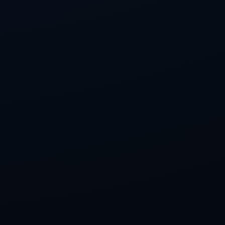
光彩，也向世界展示了亚洲剑客的实力。_这一战绩虽有遗
返回
关注我们