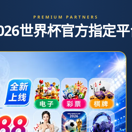
新闻资讯
联系我们
新闻中心
NEWS