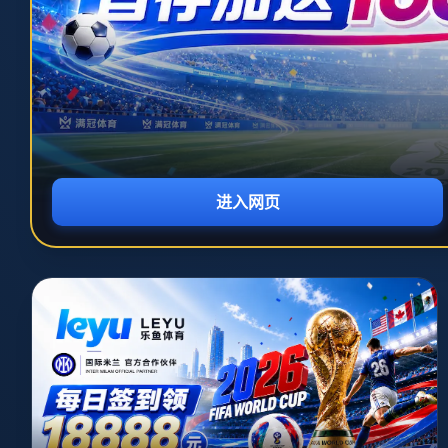
哲科
前言：在当今足球世界中，每位球员的风格和特点都各具
星哲科对哈兰德的评价引起了广泛关注，称他为“就像一