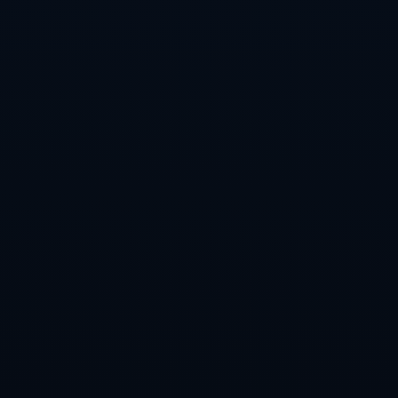
虚。例如，在2021年欧冠对阵巴黎圣日耳曼的比赛中，哈兰德凭借其出
案例清晰地展示了他的实力和潜力。
家眼中的焦点。他不仅仅是一位出色的前锋，更是对未来足球的一种启示