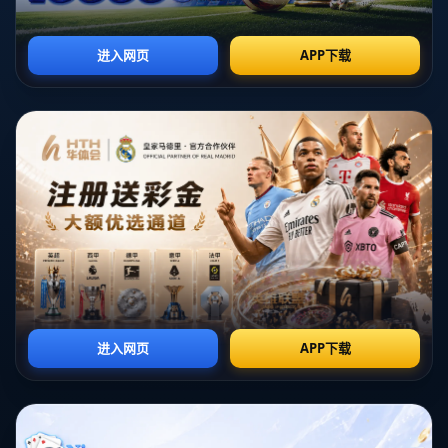
C羅和梅西的對決，自2008年以來一直被認為是足壇經典，同時也
是足球數十年來最為激烈的明星競爭之一。一場新的較量意味著觀
眾將體驗久違的“雙雄對決”。梅西、C羅和姆巴佩代表的三代巨星共
同出演，更讓對戰劇情增添了些許“傳承與碰撞”的情感。
### **沙特足球雄心的體現**
如果這場對決真的上演，這不僅僅是一場據說價值數百萬美元的賽
事，更代表了沙特足球夢走向國際舞台的重大進展。從C羅加盟阿爾
納斯爾開始，沙特對足球運動的投資引發了廣泛討論，並被認為是
他們未來申辦世界杯的一部分普及計劃。事實上，在C羅到來之前，
沙特聯賽並未受到如此密集的全球關注，但短短數月內，這一局面
有了徹底改變。
根據數據顯示，阿爾納斯爾俱樂部的社交媒體粉絲在C羅加盟後增長
了數百萬，*足以讓這位葡萄牙球星的影響力可見一斑*。不僅如此，
沙特當局也計劃引進更多國際巨星，以持續提升本國聯賽的國際競
爭力。在梅西和姆巴佩等超級明星的到來助攻下，沙特足壇的影響
力或將再上新台階。
### **梅西、姆巴佩的挑戰與焦點分析**
另一邊的巴黎聖日耳曼（PSG）陣營，也有著充足理由成為這場可