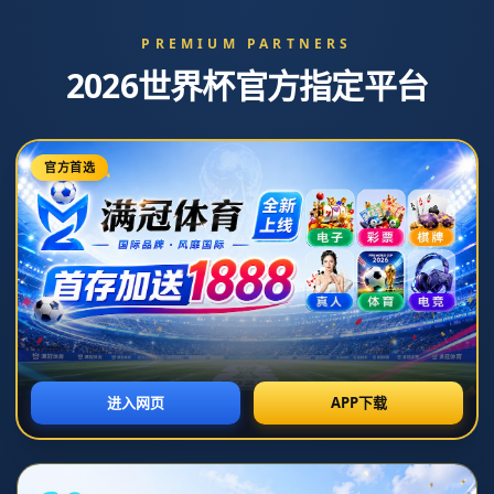
MENU
C羅即將迎來沙特首秀 與梅西姆巴佩同
場競技？.
发布时间：2026-01-17T12:31:22+08:00 内容来源：kaiyun
体育
**C羅即將迎來沙特首秀 與梅西姆巴佩同場競技？**