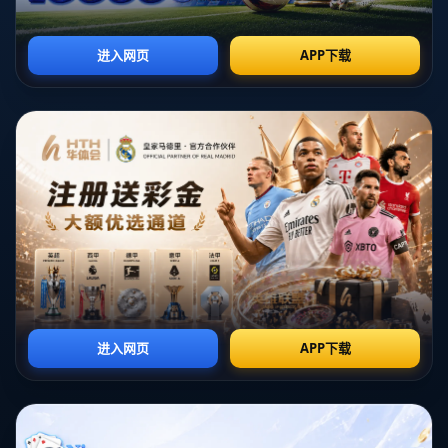
近年来，沙特阿拉伯通过引进世界级球星和教练迅速提高了足球俱
乐部的竞争力。*诸如利雅得新月和吉达联合等球队*纷纷在国际赛场
上崭露头角，以期在亚冠联赛中留下深刻印象。这些俱乐部的大手
笔投资，不仅体现出其对足球事业的投入及热情，也让足球迷们见
证了沙特在急速实现其足球梦。
**为何卡恩认为沙特俱乐部距离豪门还有一段距离？**
卡恩认为，**尽管沙特俱乐部在资金上不遗余力**，但在足球这项运
动中，成为豪门不仅仅依赖于经济实力。豪门俱乐部如巴塞罗那、
拜仁慕尼黑和皇家马德里等，其稳固的俱乐部文化、历史底蕴及全
球粉丝基础是沙特俱乐部暂时无法匹敌的。譬如，巴塞罗那的拉玛