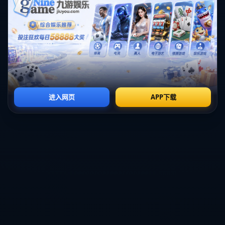
**武磊當選世界杯亞預賽月度最佳球員，不僅是對其個人實力的嘉
獎，更看作是中國足球逐漸崛起的信號燈。**相信隨著更多武磊式球
員的出現，中國隊重返亞洲之巔，甚至在世界舞台上一展雄風，並
非遙不可及。