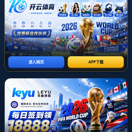
在近幾輪世界杯亞洲預選賽中，武磊再次成為中國隊的進攻核心。
他以穩定的進球效率和優秀的場上表現贏得了廣泛讚譽。武磊在兩
場關鍵比賽中貢獻了**三個進球和一次助攻**，直接參與了中國隊的
多數得分。這樣的數據，放眼整個亞洲球員陣容，都令人倍感驚
艷。
不僅如此，武磊的跑位靈活、對比賽形勢的判斷力以及關鍵時刻的
心理素質，使他成為中國隊進攻中不可或缺的核心力量。例如，在
對陣某競爭強隊的比賽中，武磊在禁區內巧妙擺脫三名後衛，冷靜
射門破網，為中國隊奠定勝局。**這樣的高光時刻不僅展現了其技術
功底，更體現出他在關鍵時刻的“大心臟”表現。**
### **二、月度最佳球員的意義：武磊獲獎的啟發**
“月度最佳球員”這一榮譽，彰顯了亞洲足聯對武磊出色表現的認可。
同時也說明，在亞洲賽場上，中國球員完全具備與日本、韓國等傳
統強國選手比肩的競技實力。武磊的這次獲獎，不僅提升了中國足
球的聲譽，也激勵了更多年輕球員去追求更高的目標和夢想。
而對於國足而言，武磊的表現為球隊注入了信心。在此前部分球迷
對國足表現略感失望的背景下，**武磊的出色發揮成為扭轉輿論的關
鍵**。他用實際行動證明，中國隊在國際舞台上並非無路可走。