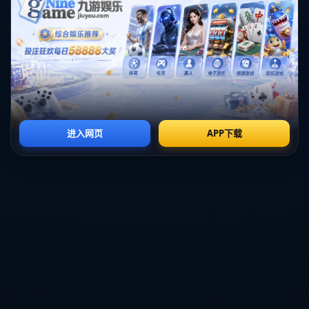
从这两个典型的例子中，我们不难看出**NBA交易过程的冷酷特性
**。球员常常在没有任何预兆的情况下被要求跨城，从一个熟悉的环
境跳入另一个全新的氛围中。他们需要快速适应新环境，新队友和
新的战术体系，在心理和生理上都承受着巨大的压力。
除此之外，NBA的**交易不仅影响球员本人，还延伸到他们的家庭和
团队**。对于那些已在城市中扎根，建立家庭，并与社区形成紧密联
系的球员来说，突然的交易如同打破常规生活节奏的暴风雨，需要
他们重新调整并适应新的生活轨迹。