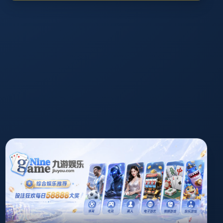
》的权谋剧.
领衔的新剧上线，观众和评论家不禁畅想：这部作品能否