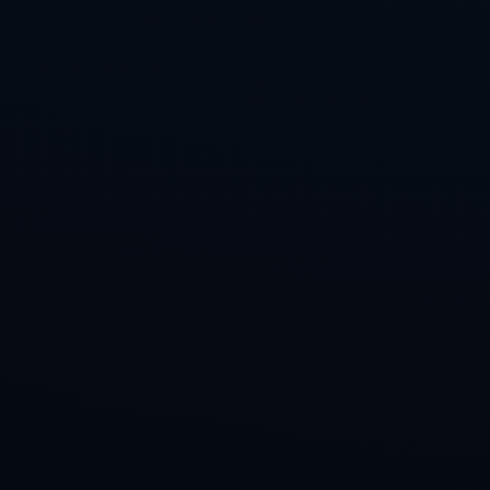
让我们看看另外一些权谋剧在不同市场的表现。《纸牌
晓龙的这部新作，融合了东西方文化的精华，将对权谋
**央八开播**的这部新剧，何以成为超越《琅琊榜》的
通过高质量的制作水准，确保无论是场景设计、服装饰
总而言之，作为一部冉冉升起的权谋剧新星，由**郑晓龙
突破，成就属于自己的特色。这部剧集无疑将成为观众
上一篇：國足12強賽對手迎來噩耗 阿曼國腳突發心臟病
下一篇： 徐汇区青少年体育运动学校2024年春季游泳培