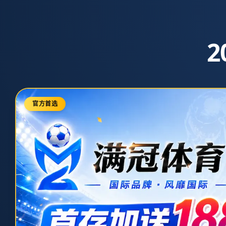
首页
公司简介
产品中心