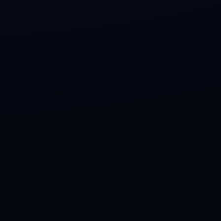
关注我们
区航空新城
ts.com