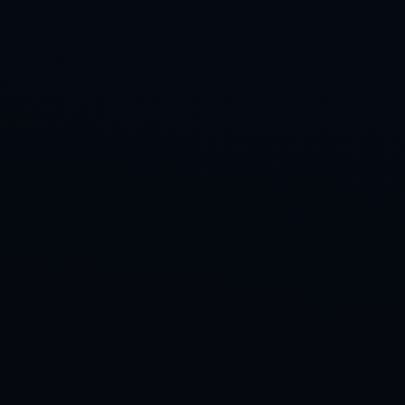
网站首页
公司简介
产品中心
新
Copyright 2024
开云官方网站_KAIYUN SPORTS -开云