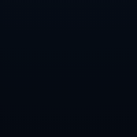
上一篇：20-21賽季英超聯賽第12輪比賽集錦.
下一篇： 央八开播！郑晓龙执导，肖战领衔，是有望超越《琅琊
榜》的权谋剧.
返回
网站首页