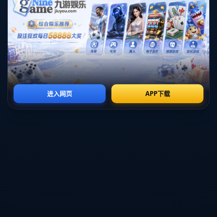
據外媒報導，這位不幸離世的球員是阿曼國家隊一名核心成員，曾
多次在世界盃預選賽中為球隊立下汗馬功勞。他的突發離世，不僅
對阿曼隊來說是一次沉重的打擊，也讓足球界再次聚焦**運動員心臟
健康問題**。
作為一支準備參與世界盃12強賽的球隊，這樣的悲劇可能會影響到
整體的士氣及**戰術佈局**。阿曼隊長期以來以穩健的防守和靈活的
中場調度著稱，但核心球員的缺席，很可能讓他們的戰力遭受巨大
損耗。對於即將對陣阿曼的中國國足來說，絕對是一個值得分析的
變數。
### **運動員高強度競技中的健康隱憂**
這起悲劇不僅僅是阿曼足球的痛苦經歷，更敲響了高強度運動中健
康風險的警鐘。近年來，不少職業球員在比賽或訓練中出現突發事
件。比如，2021年歐洲盃中，丹麥國腳克里斯蒂安·埃里克森
（Christian Eriksen）就在比賽中**心臟驟停**，所幸當時醫療團隊
反應迅速，最終挽回了一條生命。但並非所有運動員都能如此幸
運。
專家分析，長期高強度競技會使得運動員的心臟負荷超出常規範
圍，尤其在訓練和比賽中，如果忽略身體健康的預警信號，將可能