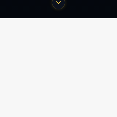
携手物业、企业、白领，打造全新写字楼场景服务生态圈
INTELLIGENT BUILDING
楼宇智能化