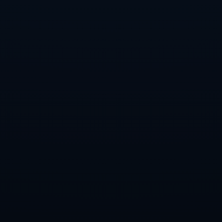
刺，这步步为营的发展轨迹，说明了在转会中选择合适平台的重要
性。齐达内·伊克巴尔加盟乌德勒支，不仅符合他当前职业阶段的需
求，也预示着他未来将在更广阔的舞台上大放异彩。
齐达内·伊克巴尔的新征程，以青春的活力与坚定的决心为载体，正
在迎接无数期待的目光。随着他的加入，乌德勒支的中场阵容愈加
完整，而年轻球员在职业生涯路途上的每一步探索，也将为足球世
界带来更多的惊喜与变化。
上一篇：持续更新丨四川筠连山体滑坡已致30余人失联 多部门启动
应急响应.
下一篇： 值得反复收看的对攻大战.
返回
网站首页