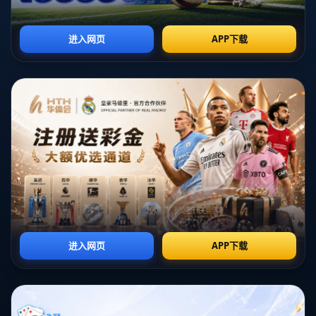
**齐达内·伊克巴尔：星光熠熠的新星**
齐达内·伊克巴尔自加入曼联青训系统以来，一直是备受关注的焦
点。他的技术特点鲜明，并且具备出色的中场控制能力。在历届青
年队的比赛中，伊克巴尔总能以精准的传球和灵敏的跑位赢得教练
组和球迷的赞赏。*他的潜力不仅仅被曼联所看到，世界足球的许多
顶尖俱乐部都投来了关注的目光*。最终，他选择了在荷甲磨练自己
的技术。
**乌德勒支：新的机会与挑战并存**