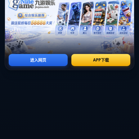
乌德勒支以其稳定的发展策略和重视培养年轻球员著称。近年来，
这支荷甲劲旅不断在引进年轻天才的道路上迈进，以维持球队的竞
争力和可持续发展。此次，乌德勒支成功签下齐达内·伊克巴尔，无
疑是在延续这一战略。这位中场新星的到来，为球队的进攻线注入
了新鲜的血液，同时也为他个人提供了展示才能的平台。
**职业发展与战略考量**
对于齐达内·伊克巴尔而言，此次转会的意义在于寻求稳定出场时间
以及在更具有竞争性的环境中提高自我。他的加盟不仅意味着荷甲
联赛将多一个天赋异禀的中场核心，也展示出他在足球职业生涯中
非凡的决策能力。乌德勒支曾培养出多位知名球员，他们通过在荷
甲的历练，逐步走向更大的舞台。因此，伊克巴尔的选择也受到了
业内人士的一致肯定。
**影响与前景**
这个引人瞩目的转会决定，或将成为年轻球员选择职业生涯发展路
径的参照范例。曼联放行齐达内·伊克巴尔，标志着俱乐部对球员未
来发展的高度尊重，同时也表明其青训系统的长远眼光。乌德勒支
正处于崛起阶段，而伊克巴尔无疑是他们未来规划中重要的一环。
正如巴西前锋_Richarlison_由沃特福德转会至埃弗顿乃至进入热